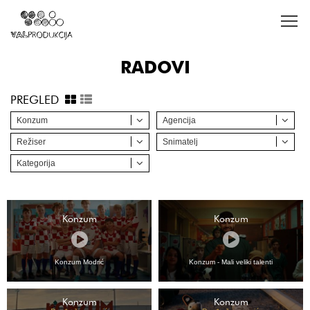
RADOVI
PREGLED
Konzum
Agencija
Režiser
Snimatelj
Kategorija
Konzum
Konzum
Konzum Modrić
Konzum - Mali veliki talenti
Konzum
Konzum