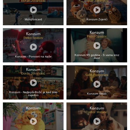
Đorđe Jovanović
Đorđe Jovanović
Multipluscard
Konzum Zvjerići
Konzum
Konzum
Petko Spasov
Petko Spasov
Konzum 65 godina - S vama kroz
Konzum - Ponosni na naše
život
Konzum
Konzum
Đorđe Jovanović
Sašo Podgoršek
Konzum - Najljepši Božić je kad smo
Konzum Xmas
zajedno
Konzum
Konzum
Petar Pašić
Dalibor Matanić