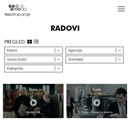
RADOVI
PREGLED
Klijent
Agencija
Goran Dukić
Snimatelj
Kategorija
Erste
Erste
Goran Dukić
Goran Dukić
Erste - Lift
Erste - Pametna kartica