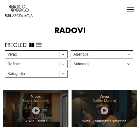
RADOVI
PREGLED
Vivax
Agencija
Režiser
Snimatelj
Kategorija
Vivax
Vivax
Đorđe Jovanović
Dalibor Matanić
VIVAX Forever
Vivax - Jednostavno kvalitetno