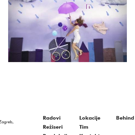
Atlantic Grupa
Donato di Carlo
Melem
Radovi
Lokacije
Behind 
Zagreb,
Režiseri
Tim