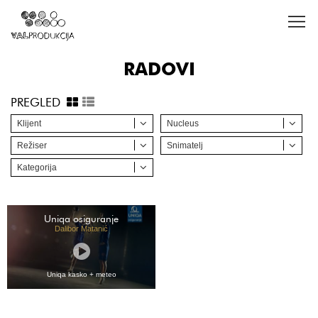
RADOVI
PREGLED
Klijent
Nucleus
Režiser
Snimatelj
Kategorija
Uniqa osiguranje
Dalibor Matanić
Uniqa kasko + meteo