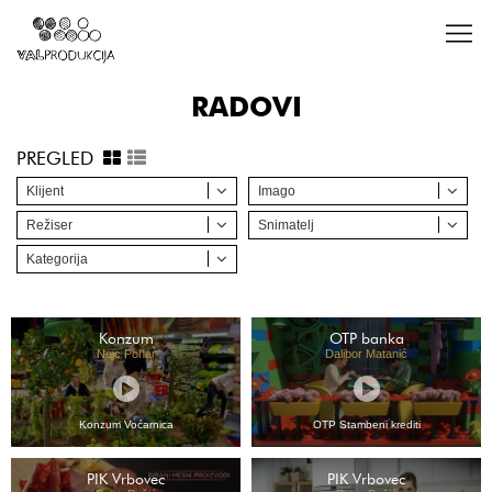
RADOVI
PREGLED
Klijent
Imago
Režiser
Snimatelj
Kategorija
Konzum
OTP banka
Nejc Pohar
Dalibor Matanić
Konzum Voćarnica
OTP Stambeni krediti
PIK Vrbovec
PIK Vrbovec