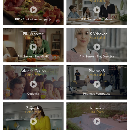
Petar Pašić
Petar Pašić
PIK - Edukativna kampanja
PIK Šunke - 2%, Mama
PIK Vrbovec
PIK Vrbovec
Petar Pašić
Petar Pašić
PIK Šunke - 2%, Mladić
PIK Šunke - 2%, Djevojka
Atlantic Grupa
PharmaS
Petar Pašić
Petar Pašić
Cedevita
Pharmas Femipause
Zvijezda
Jamnica
Petar Pašić
Blaž Švent