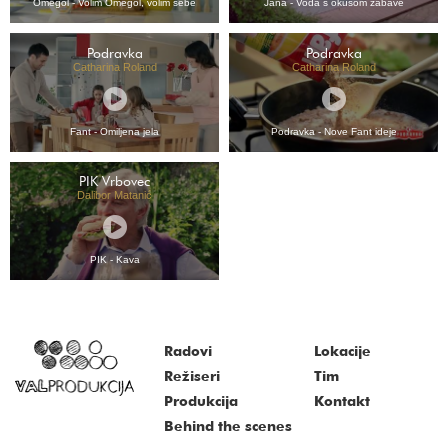
Omegol - Volim Omegol, volim sebe
Jana - Voda s okusom zabave
Podravka
Podravka
Catharina Roland
Catharina Roland
Fant - Omiljena jela
Podravka - Nove Fant ideje
PIK Vrbovec
Dalibor Matanić
PIK - Kava
Radovi
Lokacije
Režiseri
Tim
Produkcija
Kontakt
Behind the scenes