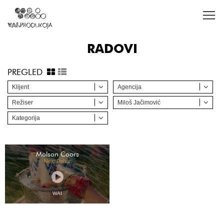
RADOVI
PREGLED
Klijent
Agencija
Režiser
Miloš Jačimović
Kategorija
Molson Coors
Nejc Pohar
WAI