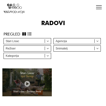
RADOVI
PREGLED
Stari Lisac
Agencija
Režiser
Snimatelj
Kategorija
Stari Lisac
Igor Šeregi
Stari Lisac - Životna škola