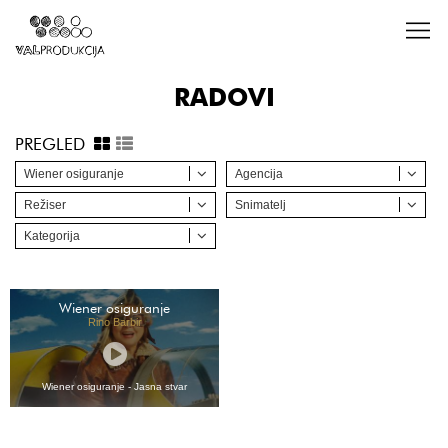
RADOVI
PREGLED
Wiener osiguranje
Agencija
Režiser
Snimatelj
Kategorija
Wiener osiguranje
Rino Barbir
Wiener osiguranje - Jasna stvar