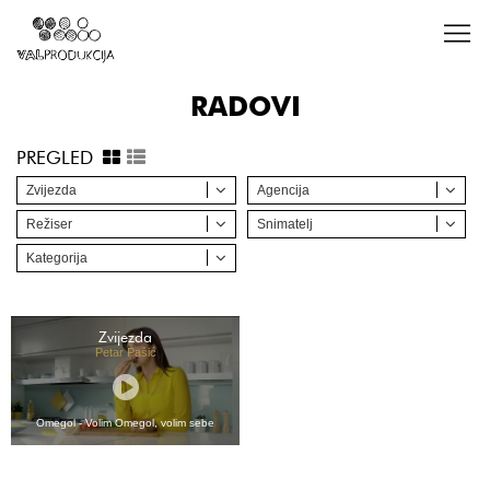
RADOVI
PREGLED
Zvijezda
Agencija
Režiser
Snimatelj
Kategorija
Zvijezda
Petar Pašić
Omegol - Volim Omegol, volim sebe