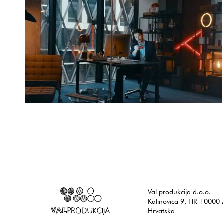
Karlovačko
Istok Tornjanski
Karlovačko - Uz ekipu
Val produkcija d.o.o.
Kalinovica 9, HR-10000 
Hrvatska