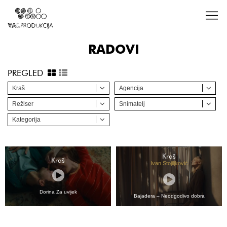
RADOVI
PREGLED
Kraš
Agencija
Režiser
Snimatelj
Kategorija
Kraš
Kraš
Ivan Stojiljković
Dorina Za uvijek
Bajadera – Neodgodivo dobra