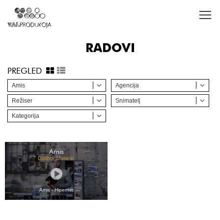
RADOVI
PREGLED
Amis
Agencija
Režiser
Snimatelj
Kategorija
Amis
Dalibor Matanić
Amis - Hipernet