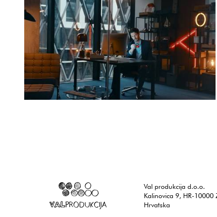
Karlovačko
Istok Tornjanski
Karlovačko - Uz ekipu
Val produkcija d.o.o.
Kalinovica 9, HR-10000 
Hrvatska