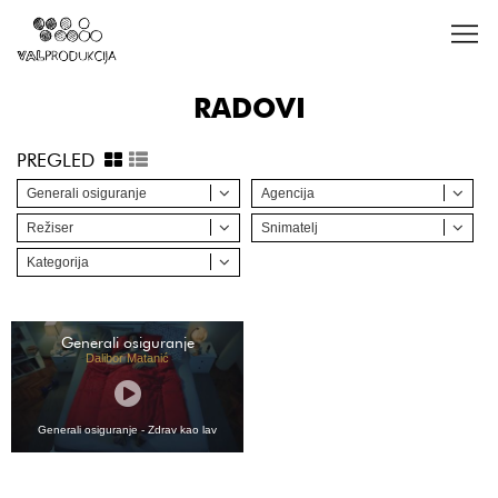
RADOVI
PREGLED
Generali osiguranje
Agencija
Režiser
Snimatelj
Kategorija
Generali osiguranje
Dalibor Matanić
Generali osiguranje - Zdrav kao lav