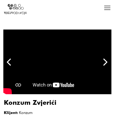
Konzum Zvjerići
Klijent:
Konzum