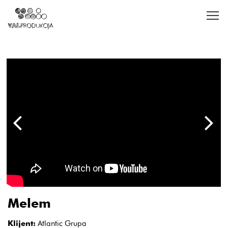
Melem
Klijent:
Atlantic Grupa