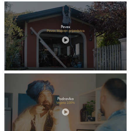
Pevex
Pevex Majstori prijateljstva
Podravka
Vegeta 100%