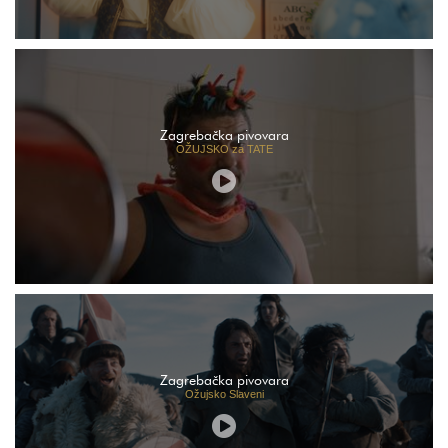
Zagrebačka pivovara
OŽUJSKO za TATE
Zagrebačka pivovara
Ožujsko Slaveni