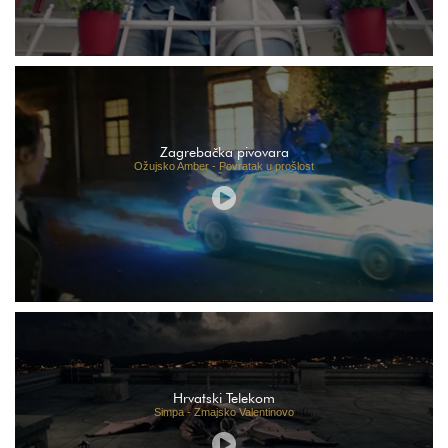
Zagrebačka pivovara
Ožujsko Amber - Povratak u prošlost
Hrvatski Telekom
Simpa - Zmajsko Valentinovo