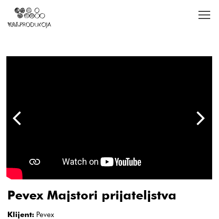
Pevex Majstori prijateljstva
Klijent:
Pevex