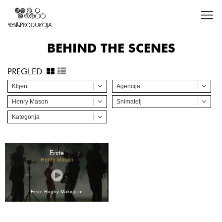
BEHIND THE SCENES
PREGLED
Klijent
Agencija
Henry Mason
Snimatelj
Kategorija
Erste
Henry Mason
Erste Rugby Making of