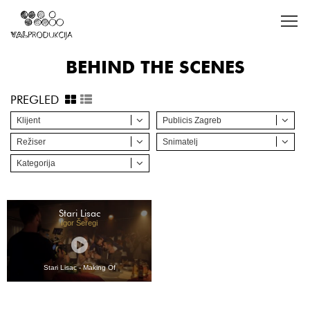
BEHIND THE SCENES
PREGLED
Klijent
Publicis Zagreb
Režiser
Snimatelj
Kategorija
Stari Lisac
Igor Šeregi
Stari Lisac - Making Of