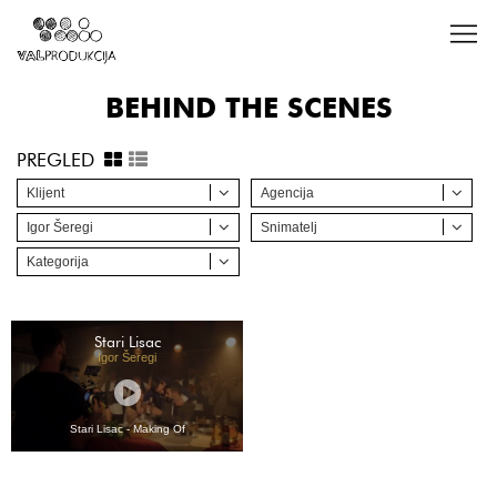
BEHIND THE SCENES
PREGLED
Klijent
Agencija
Igor Šeregi
Snimatelj
Kategorija
Stari Lisac
Igor Šeregi
Stari Lisac - Making Of