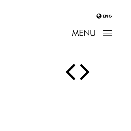
ENG
MENU