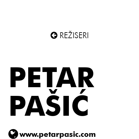
REŽISERI
PETAR
PAŠIĆ
www.petarpasic.com