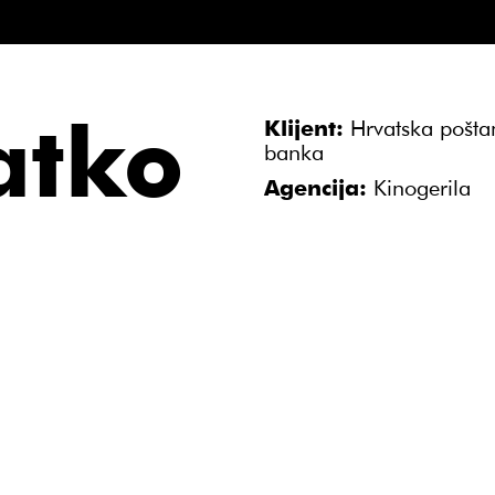
atko
Klijent:
Hrvatska pošta
banka
Agencija:
Kinogerila